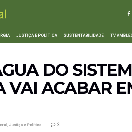
ERGIA
JUSTIÇA E POLÍTICA
SUSTENTABILIDADE
TV AMBLE
ÁGUA DO SISTE
 VAI ACABAR E
2
eral
,
Justiça e Política