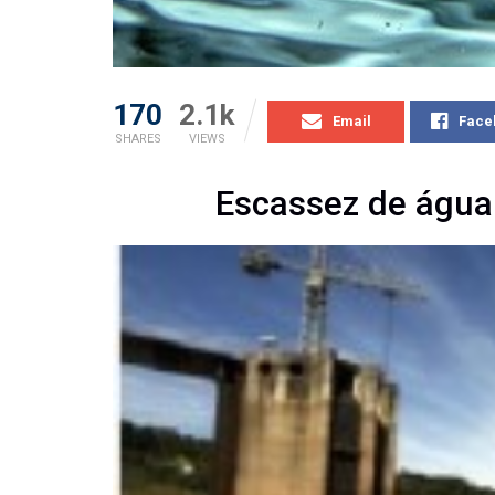
170
2.1k
Email
Face
SHARES
VIEWS
Escassez de água 