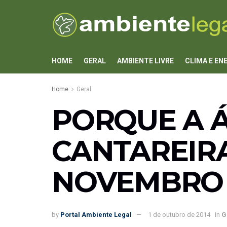
HOME
GERAL
AMBIENTE LIVRE
CLIMA E EN
Home
Geral
PORQUE A 
CANTAREIRA
NOVEMBRO
by
Portal Ambiente Legal
1 de outubro de 2014
in
G