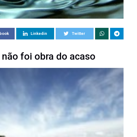
book
Linkedin
Twitter
não foi obra do acaso