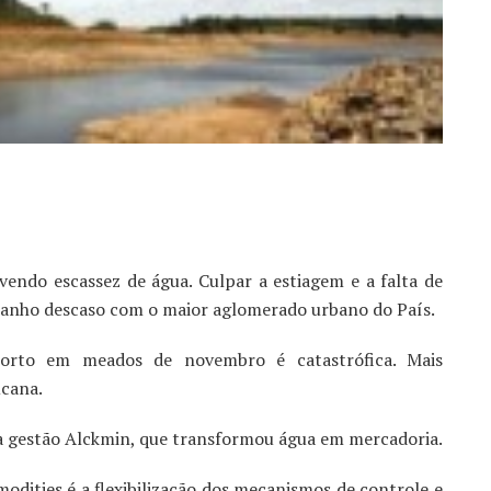
vendo escassez de água. Culpar a estiagem e a falta de
anho descaso com o maior aglomerado urbano do País.
orto em meados de novembro é catastrófica. Mais
ucana.
a gestão Alckmin, que transformou água em mercadoria.
dities é a flexibilização dos mecanismos de controle e