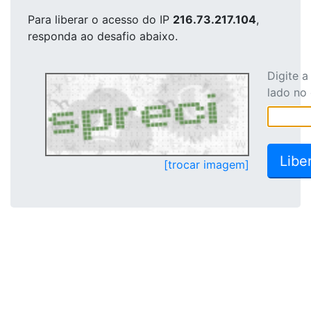
Para liberar o acesso
do IP
216.73.217.104
,
responda ao desafio abaixo.
Digite 
lado no
[trocar imagem]