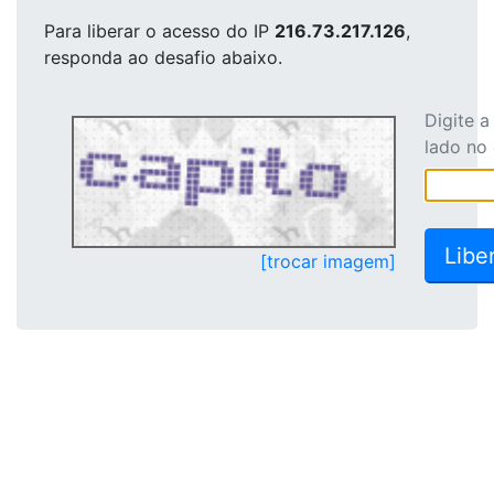
Para liberar o acesso
do IP
216.73.217.126
,
responda ao desafio abaixo.
Digite 
lado no
[trocar imagem]