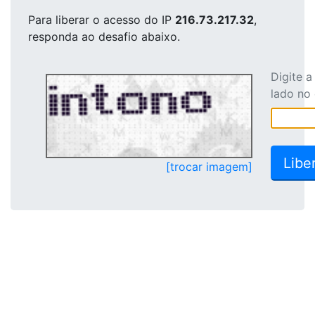
Para liberar o acesso
do IP
216.73.217.32
,
responda ao desafio abaixo.
Digite 
lado no
[trocar imagem]