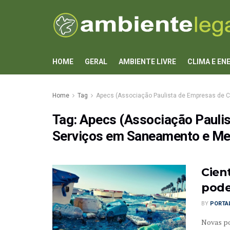
HOME
GERAL
AMBIENTE LIVRE
CLIMA E EN
Home
Tag
Apecs (Associação Paulista de Empresas de C
Tag:
Apecs (Associação Paulis
Serviços em Saneamento e Me
Cien
pode
BY
PORTAL
Novas po