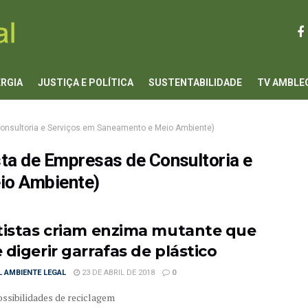
ERGIA
JUSTIÇA E POLÍTICA
SUSTENTABILIDADE
TV AMBLE
onsultoria e Serviços em Saneamento e Meio Ambiente)
ta de Empresas de Consultoria e
io Ambiente)
tistas criam enzima mutante que
 digerir garrafas de plástico
 AMBIENTE LEGAL
23 DE ABRIL DE 2018
0
ssibilidades de reciclagem