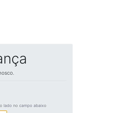
ança
nosco.
ao lado no campo abaixo