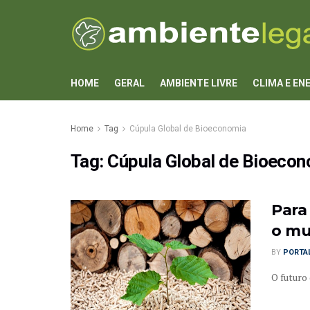
HOME
GERAL
AMBIENTE LIVRE
CLIMA E EN
Home
Tag
Cúpula Global de Bioeconomia
Tag:
Cúpula Global de Bioeco
Para
o mu
BY
PORTAL
O futuro