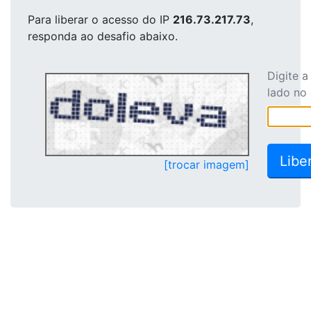
Para liberar o acesso
do IP
216.73.217.73
,
responda ao desafio abaixo.
Digite 
lado no
[trocar imagem]