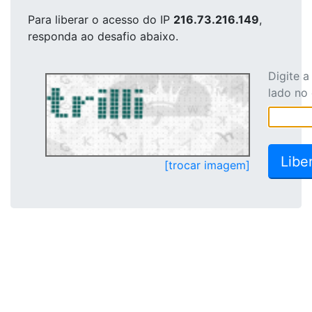
Para liberar o acesso
do IP
216.73.216.149
,
responda ao desafio abaixo.
Digite 
lado no
[trocar imagem]