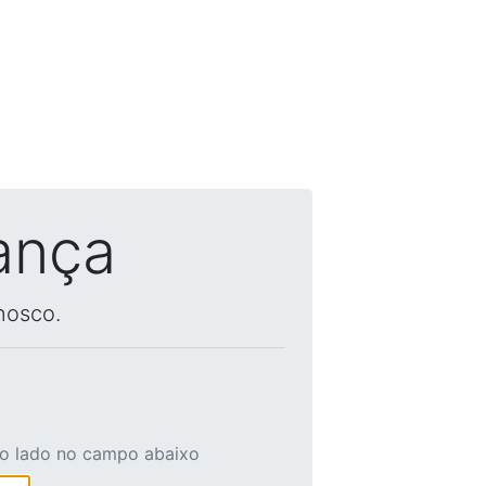
ança
nosco.
ao lado no campo abaixo