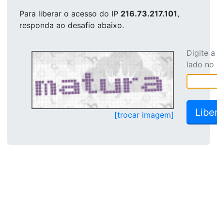
Para liberar o acesso
do IP
216.73.217.101
,
responda ao desafio abaixo.
Digite 
lado no
[trocar imagem]