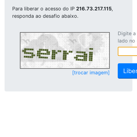
Para liberar o acesso
do IP
216.73.217.115
,
responda ao desafio abaixo.
Digite 
lado no
[trocar imagem]