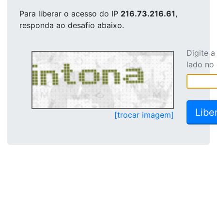
Para liberar o acesso
do IP
216.73.216.61
,
responda ao desafio abaixo.
Digite 
lado no
[trocar imagem]