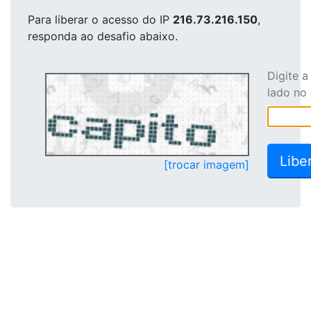
Para liberar o acesso
do IP
216.73.216.150
,
responda ao desafio abaixo.
Digite 
lado no
[trocar imagem]