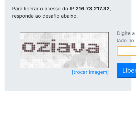
Para liberar o acesso
do IP
216.73.217.32
,
responda ao desafio abaixo.
Digite 
lado no
[trocar imagem]