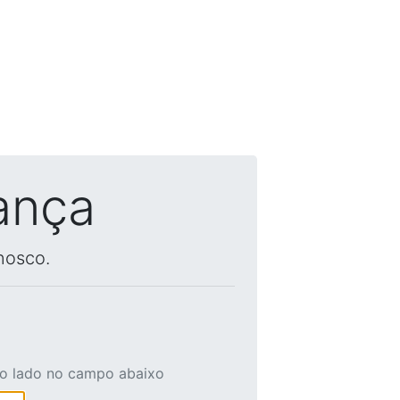
ança
nosco.
ao lado no campo abaixo