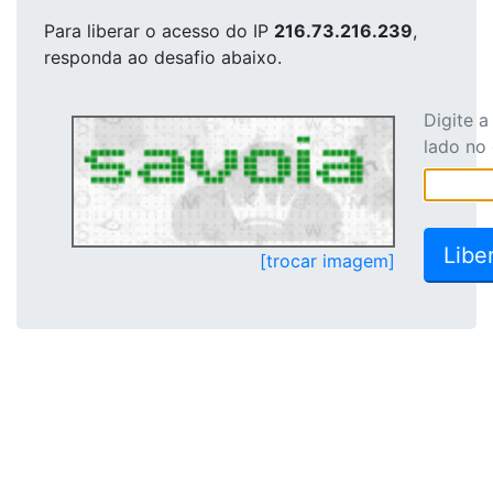
Para liberar o acesso
do IP
216.73.216.239
,
responda ao desafio abaixo.
Digite 
lado no
[trocar imagem]