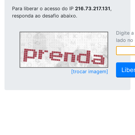
Para liberar o acesso
do IP
216.73.217.131
,
responda ao desafio abaixo.
Digite 
lado no
[trocar imagem]