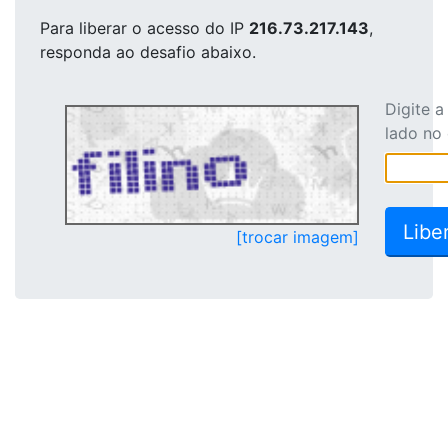
Para liberar o acesso
do IP
216.73.217.143
,
responda ao desafio abaixo.
Digite 
lado no
[trocar imagem]