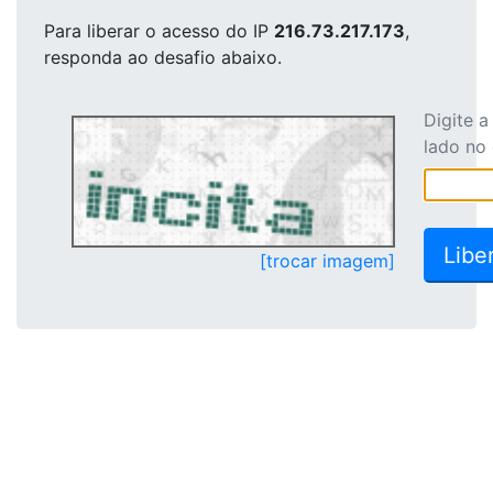
Para liberar o acesso
do IP
216.73.217.173
,
responda ao desafio abaixo.
Digite 
lado no
[trocar imagem]