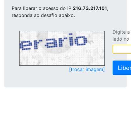
Para liberar o acesso
do IP
216.73.217.101
,
responda ao desafio abaixo.
Digite 
lado no
[trocar imagem]