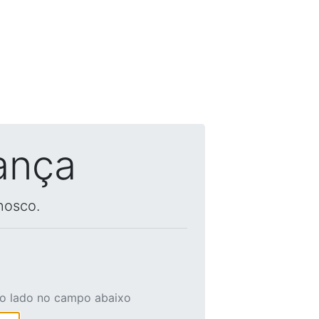
ança
nosco.
ao lado no campo abaixo