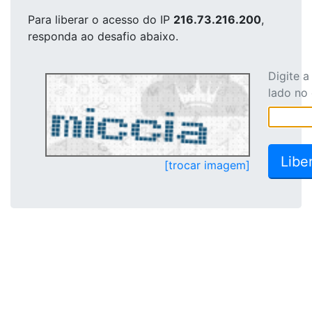
Para liberar o acesso
do IP
216.73.216.200
,
responda ao desafio abaixo.
Digite 
lado no
[trocar imagem]