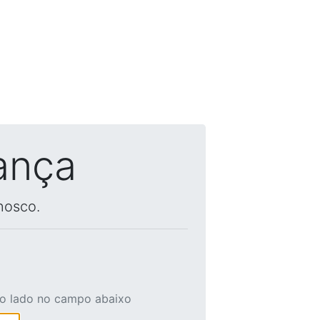
ança
nosco.
ao lado no campo abaixo