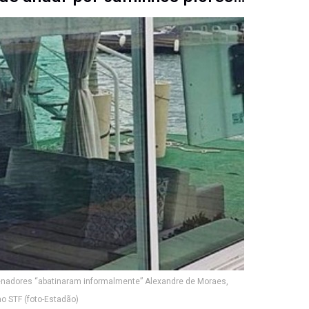
enadores “abatinaram informalmente” Alexandre de Moraes,
ao STF (foto-Estadão)