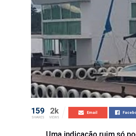
159
2k
Email
Faceb
SHARES
VIEWS
Uma indicação ruim só po