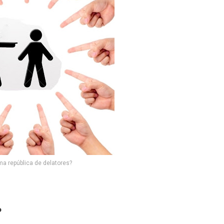
 república de delatores?
o