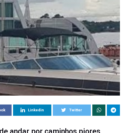
ook
Linkedin
Twitter
de andar por caminhos piores…