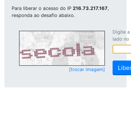
Para liberar o acesso
do IP
216.73.217.167
,
responda ao desafio abaixo.
Digite 
lado no
[trocar imagem]