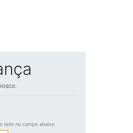
ança
nosco.
ao lado no campo abaixo