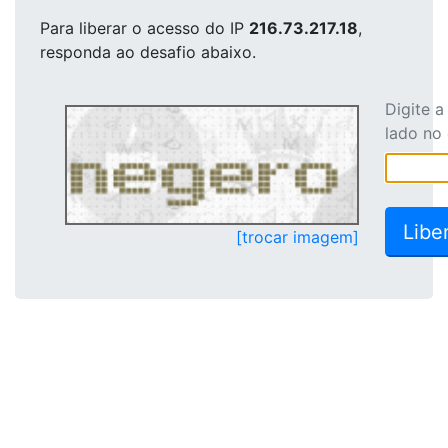
Para liberar o acesso
do IP
216.73.217.18
,
responda ao desafio abaixo.
Digite 
lado no
[trocar imagem]