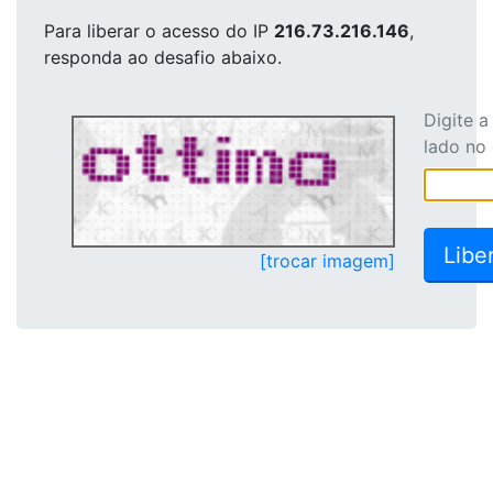
Para liberar o acesso
do IP
216.73.216.146
,
responda ao desafio abaixo.
Digite 
lado no
[trocar imagem]