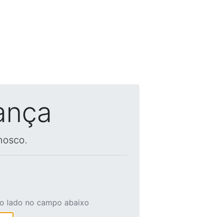
ança
nosco.
ao lado no campo abaixo