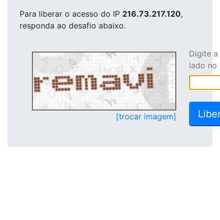
Para liberar o acesso
do IP
216.73.217.120
,
responda ao desafio abaixo.
Digite 
lado no
[trocar imagem]