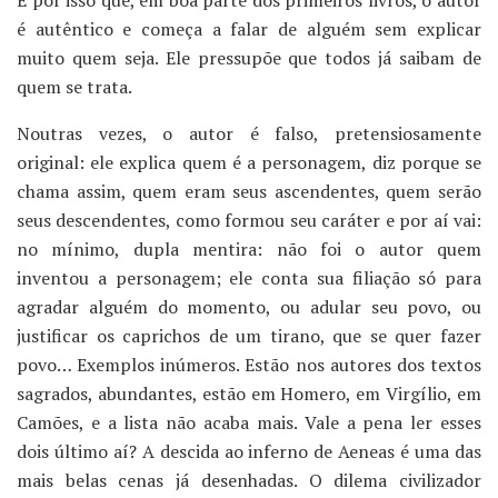
É por isso que, em boa parte dos primeiros livros, o autor
é autêntico e começa a falar de alguém sem explicar
muito quem seja. Ele pressupõe que todos já saibam de
quem se trata.
Noutras vezes, o autor é falso, pretensiosamente
original: ele explica quem é a personagem, diz porque se
chama assim, quem eram seus ascendentes, quem serão
seus descendentes, como formou seu caráter e por aí vai:
no mínimo, dupla mentira: não foi o autor quem
inventou a personagem; ele conta sua filiação só para
agradar alguém do momento, ou adular seu povo, ou
justificar os caprichos de um tirano, que se quer fazer
povo… Exemplos inúmeros. Estão nos autores dos textos
sagrados, abundantes, estão em Homero, em Virgílio, em
Camões, e a lista não acaba mais. Vale a pena ler esses
dois último aí? A descida ao inferno de Aeneas é uma das
mais belas cenas já desenhadas. O dilema civilizador