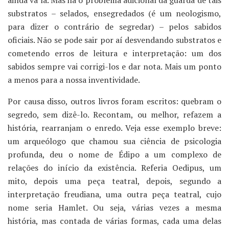
ainda vá lá. Mas há o problema adicional da guarda de tais
substratos – selados, ensegredados (é um neologismo,
para dizer o contrário de segredar) – pelos sabidos
oficiais. Não se pode sair por aí desvendando substratos e
cometendo erros de leitura e interpretação: um dos
sabidos sempre vai corrigi-los e dar nota. Mais um ponto
a menos para a nossa inventividade.
Por causa disso, outros livros foram escritos: quebram o
segredo, sem dizê-lo. Recontam, ou melhor, refazem a
história, rearranjam o enredo. Veja esse exemplo breve:
um arqueólogo que chamou sua ciência de psicologia
profunda, deu o nome de Édipo a um complexo de
relações do início da existência. Referia Oedipus, um
mito, depois uma peça teatral, depois, segundo a
interpretação freudiana, uma outra peça teatral, cujo
nome seria Hamlet. Ou seja, várias vezes a mesma
história, mas contada de várias formas, cada uma delas