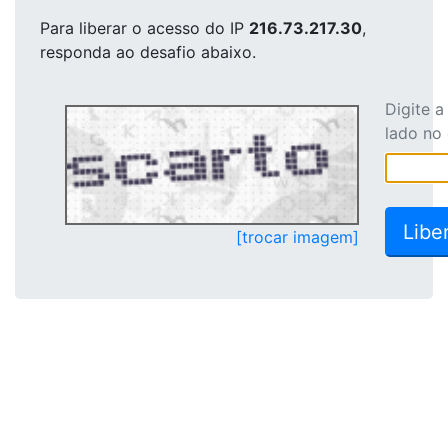
Para liberar o acesso
do IP
216.73.217.30
,
responda ao desafio abaixo.
Digite 
lado no
[trocar imagem]