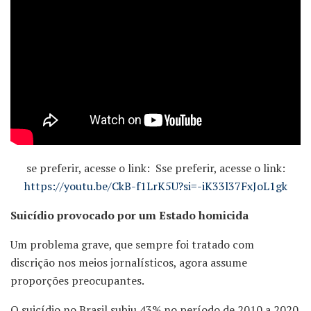
se preferir, acesse o link: Sse preferir, acesse o link:
https://youtu.be/CkB-f1LrK5U?si=-iK33l37FxJoL1gk
Suicídio provocado por um Estado homicida
Um problema grave, que sempre foi tratado com
discrição nos meios jornalísticos, agora assume
proporções preocupantes.
O suicídio no Brasil subiu 43% no período de 2010 a 2020.