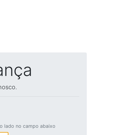
ança
nosco.
ao lado no campo abaixo