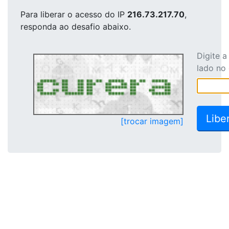
Para liberar o acesso
do IP
216.73.217.70
,
responda ao desafio abaixo.
Digite 
lado no
[trocar imagem]