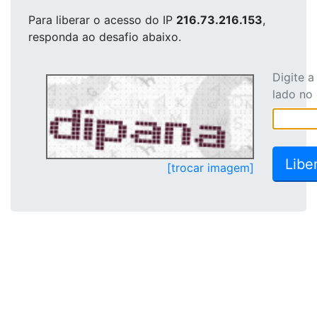
Para liberar o acesso
do IP
216.73.216.153
,
responda ao desafio abaixo.
Digite 
lado no
[trocar imagem]