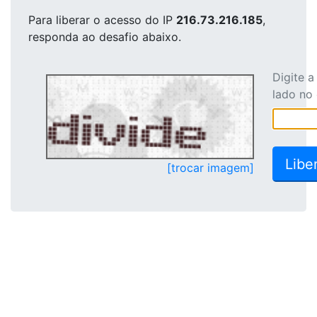
Para liberar o acesso
do IP
216.73.216.185
,
responda ao desafio abaixo.
Digite 
lado no
[trocar imagem]