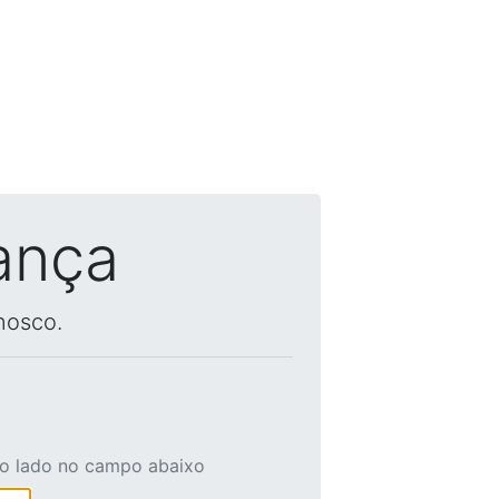
ança
nosco.
ao lado no campo abaixo