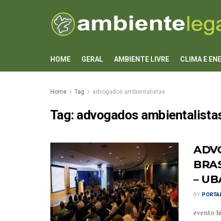
HOME
GERAL
AMBIENTE LIVRE
CLIMA E EN
Home
Tag
advogados ambientalistas
Tag:
advogados ambientalista
ADV
BRAS
– U
BY
PORTAL
evento h