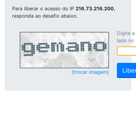
Para liberar o acesso
do IP
216.73.216.200
,
responda ao desafio abaixo.
Digite 
lado no
[trocar imagem]