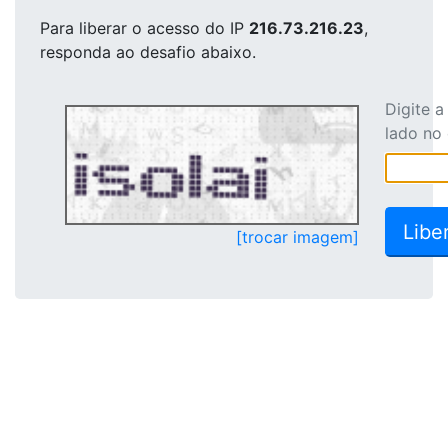
Para liberar o acesso
do IP
216.73.216.23
,
responda ao desafio abaixo.
Digite 
lado no
[trocar imagem]