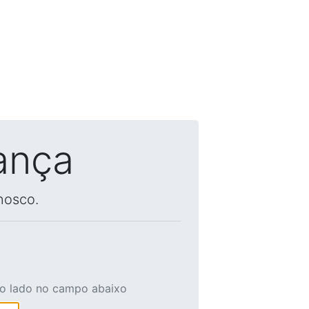
ança
nosco.
ao lado no campo abaixo