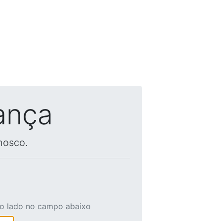
ança
nosco.
ao lado no campo abaixo