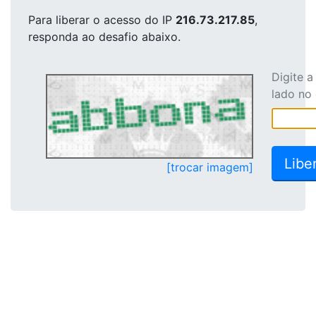
Para liberar o acesso
do IP
216.73.217.85
,
responda ao desafio abaixo.
Digite 
lado no
[trocar imagem]