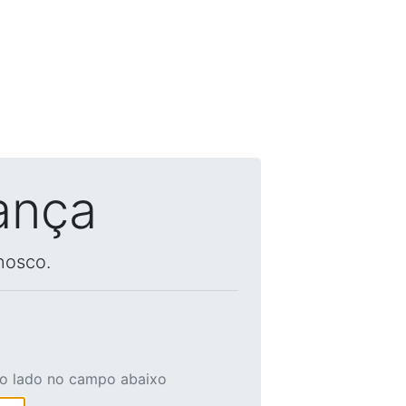
ança
nosco.
ao lado no campo abaixo