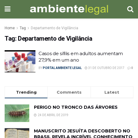
Home
Tag
Departamento de Vigilância
Tag:
Departamento de Vigilância
Casos de sífilis em adultos aumentam
27,9% em um ano
BY
PORTAL AMBIENTE LEGAL
31 DE OUTUBRO DE 2017
0
Trending
Comments
Latest
PERIGO NO TRONCO DAS ÁRVORES
24 DE ABRIL DE 2019
MANUSCRITO JESUÍTA DESCOBERTO NO
BRASIL REVELA INCRÍVEL CONHECIMENTO