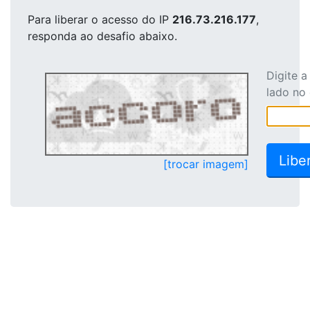
Para liberar o acesso
do IP
216.73.216.177
,
responda ao desafio abaixo.
Digite 
lado no
[trocar imagem]