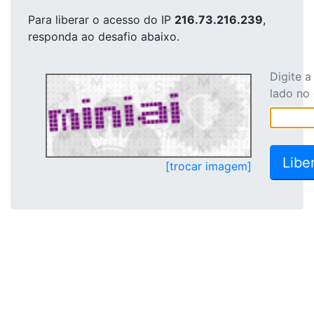
Para liberar o acesso
do IP
216.73.216.239
,
responda ao desafio abaixo.
Digite 
lado no
[trocar imagem]