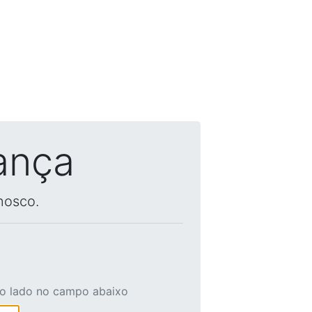
ança
nosco.
ao lado no campo abaixo